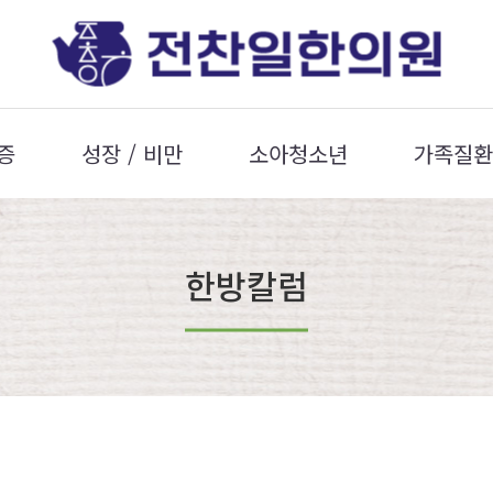
증
성장 / 비만
소아청소년
가족질환
한방칼럼