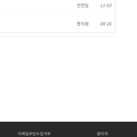
전찬일
11-03
한의원
08-26
이메일무단수집거부
관리자