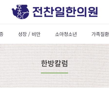
증
성장 / 비만
소아청소년
가족질환
한방칼럼