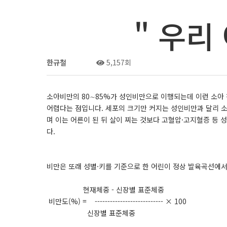
" 우리
한규철
0건
5,157회
소아비만의 80∼85%가 성인비만으로 이행되는데 이런 소아
어렵다는 점입니다. 세포의 크기만 커지는 성인비만과 달리 
며 이는 어른이 된 뒤 살이 찌는 것보다 고혈압·고지혈증 등 
다.
비만은 또래 성별·키를 기준으로 한 어린이 정상 발육곡선에서 
현재체중 - 신장별 표준체중
비만도(%) = --------------------------- × 100
신장별 표준체중