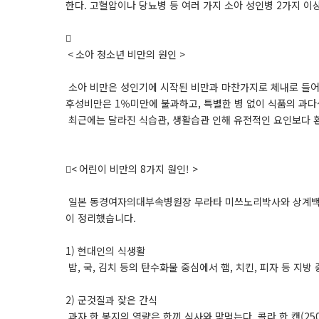
한다. 고혈압이나 당뇨병 등 여러 가지 소아 성인병 2가지 이상

< 소아 청소년 비만의 원인 >
소아 비만은 성인기에 시작된 비만과 마찬가지로 체내로 들어
후성비만은 1％미만에 불과하고, 특별한 병 없이 식품의 과
최근에는 달라진 식습관, 생활습관 인해 유전적인 요인보다 
< 어린이 비만의 8가지 원인! >
일본 동경여자의대부속병원장 무라타 미쓰노리박사와 상계백병원
이 정리했습니다.
1) 현대인의 식생활
밥, 국, 김치 등의 탄수화물 중심에서 햄, 치킨, 피자 등 지
2) 군것질과 잦은 간식
과자 한 봉지의 열량은 한끼 식사와 맞먹는다. 콜라 한 캔(25